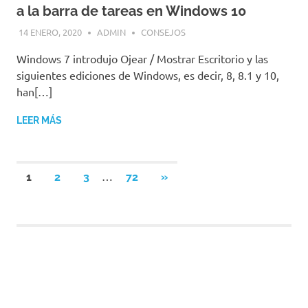
a la barra de tareas en Windows 10
14 ENERO, 2020
ADMIN
CONSEJOS
Windows 7 introdujo Ojear / Mostrar Escritorio y las
siguientes ediciones de Windows, es decir, 8, 8.1 y 10,
han[…]
LEER MÁS
Paginación
…
SIGUIENTES
1
2
3
72
»
ENTRADAS
de
entradas