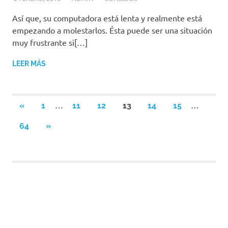
Así que, su computadora está lenta y realmente está
empezando a molestarlos. Ésta puede ser una situación
muy frustrante si[…]
LEER MÁS
Paginación
…
…
ENTRADAS
«
1
11
12
13
14
15
ANTERIORES
de
SIGUIENTES
64
»
ENTRADAS
entradas