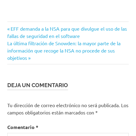
Windows
Entrada
Navegación
EFF demanda a la NSA para que divulgue el uso de las
anterior:
fallas de seguridad en el software
de
Siguiente
La última filtración de Snowden: la mayor parte de la
entrada:
información que recoge la NSA no procede de sus
entradas
objetivos
DEJA UN COMENTARIO
Tu dirección de correo electrónico no será publicada.
Los
campos obligatorios están marcados con
*
Comentario
*