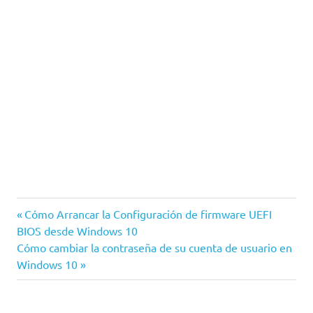
Windows
Entrada
Navegación
Cómo Arrancar la Configuración de firmware UEFI
Windows
anterior:
BIOS desde Windows 10
de
10
Siguiente
Cómo cambiar la contraseña de su cuenta de usuario en
entrada:
Windows 10
entradas