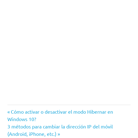
Windows
Entrada
Navegación
Cómo activar o desactivar el modo Hibernar en
Windows
anterior:
Windows 10?
de
10
Siguiente
3 métodos para cambiar la dirección IP del móvil
entrada:
(Android, iPhone, etc.)