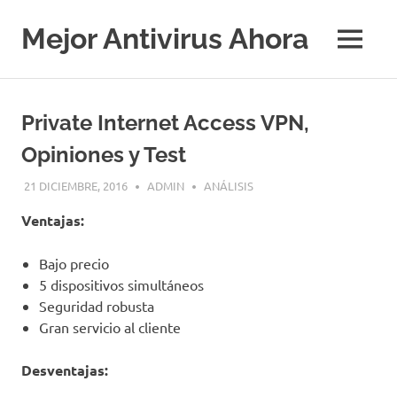
Saltar
al
Mejor Antivirus Ahora
MENÚ
contenido
Private Internet Access VPN,
Opiniones y Test
21 DICIEMBRE, 2016
ADMIN
ANÁLISIS
Ventajas:
Bajo precio
5 dispositivos simultáneos
Seguridad robusta
Gran servicio al cliente
Desventajas: