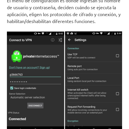
El menú de configuración es donde ingresan su nombre
de usuario y contraseña, deciden cuándo se ejecuta la
aplicación, eligen los protocolos de cifrado y conexión, y
habilitan/deshabilitan diferentes funciones.