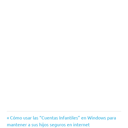
VPN
Entrada
Navegación
Cómo usar las “Cuentas Infantiles” en Windows para
anterior:
mantener a sus hijos seguros en internet