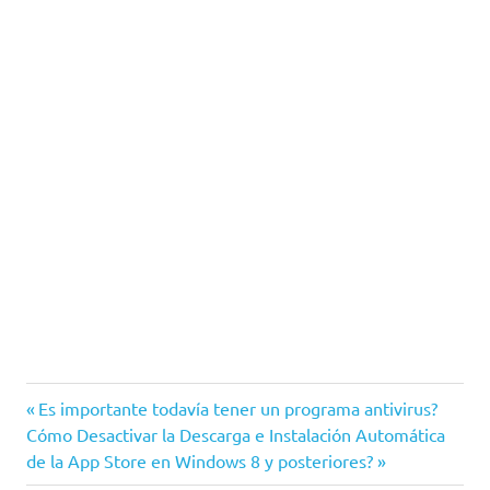
IE
Entrada
Navegación
Es importante todavía tener un programa antivirus?
Navegador
Siguiente
anterior:
Cómo Desactivar la Descarga e Instalación Automática
de
entrada:
de la App Store en Windows 8 y posteriores?