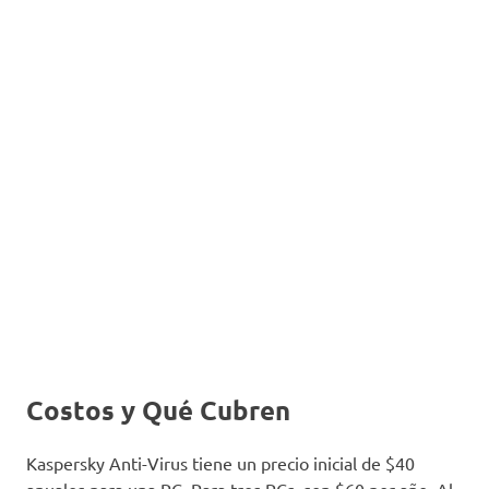
Costos y Qué Cubren
Kaspersky Anti-Virus tiene un precio inicial de $40
anuales para una PC. Para tres PCs, son $60 por año. Al