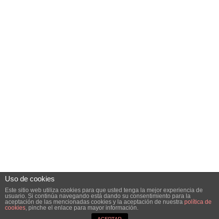
Uso de cookies
Este sitio web utiliza cookies para que usted tenga la mejor experiencia de
usuario. Si continúa navegando está dando su consentimiento para la
aceptación de las mencionadas cookies y la aceptación de nuestra
política de
Tema para WordPress: Poseidon de
ThemeZee
.
cookies
, pinche el enlace para mayor información.