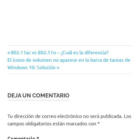
antivirus
Entrada
Navegación
802.11ac vs 802.11n – ¿Cuál es la diferencia?
kaspersky
Siguiente
anterior:
El icono de volumen no aparece en la barra de tareas de
de
entrada:
Windows 10: Solución
Seguridad
entradas
DEJA UN COMENTARIO
Tu dirección de correo electrónico no será publicada.
Los
campos obligatorios están marcados con
*
Comentario
*