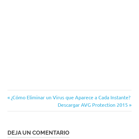
F-
Entrada
Navegación
¿Cómo Eliminar un Virus que Aparece a Cada Instante?
Secure
anterior:
Siguiente
Descargar AVG Protection 2015
de
Seguridad
entrada:
entradas
DEJA UN COMENTARIO