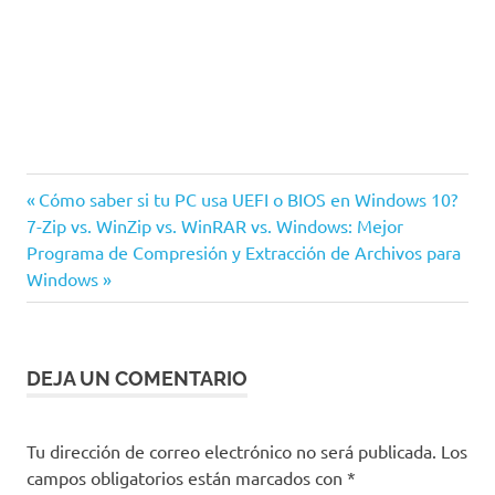
Windows
Entrada
Navegación
Cómo saber si tu PC usa UEFI o BIOS en Windows 10?
Windows
Siguiente
anterior:
7-Zip vs. WinZip vs. WinRAR vs. Windows: Mejor
de
10
entrada:
Programa de Compresión y Extracción de Archivos para
Windows
entradas
DEJA UN COMENTARIO
Tu dirección de correo electrónico no será publicada.
Los
campos obligatorios están marcados con
*