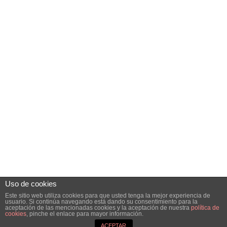
Uso de cookies
Este sitio web utiliza cookies para que usted tenga la mejor experiencia de
usuario. Si continúa navegando está dando su consentimiento para la
aceptación de las mencionadas cookies y la aceptación de nuestra
política de
Tema para WordPress: Poseidon de
ThemeZee
.
cookies
, pinche el enlace para mayor información.
ACEPTAR