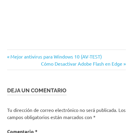
Seguridad
Entrada
Navegación
Mejor antivirus para Windows 10 (AV-TEST)
anterior:
Siguiente
Cómo Desactivar Adobe Flash en Edge
de
entrada:
entradas
DEJA UN COMENTARIO
Tu dirección de correo electrónico no será publicada.
Los
campos obligatorios están marcados con
*
Comentario
*