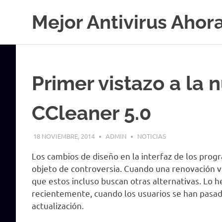
Saltar
Mejor Antivirus Ahor
al
contenido
Primer vistazo a la 
CCleaner 5.0
18 NOVIEMBRE, 2014
ADMIN
NOTICIAS
Los cambios de diseño en la interfaz de los pro
objeto de controversia. Cuando una renovación vi
que estos incluso buscan otras alternativas. Lo h
recientemente, cuando los usuarios se han pasa
actualización.