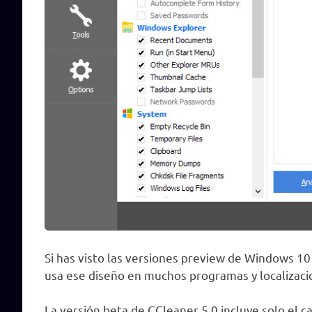
Si has visto las versiones preview de Windows 1
usa ese diseño en muchos programas y localizaci
La versión beta de CCleaner 5.0 incluye solo el