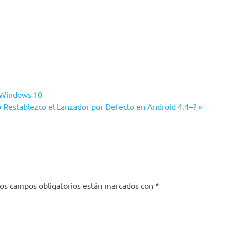
n Windows 10
nte
 Restablezco el Lanzador por Defecto en Android 4.4+?
a:
os campos obligatorios están marcados con
*