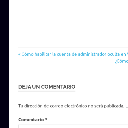
Entrada
Navegación
Cómo habilitar la cuenta de administrador oculta e
anterior:
Siguie
¿Cómo
de
entrad
entradas
DEJA UN COMENTARIO
Tu dirección de correo electrónico no será publicada.
L
Comentario
*