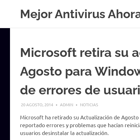
Saltar
Mejor Antivirus Ahor
al
contenido
Microsoft retira su 
Agosto para Window
de errores de usuar
20 AGOSTO, 2014
ADMIN
NOTICIAS
Microsoft ha retirado su Actualización de Agost
reportado errores y problemas que hacían reinic
usuarios desinstalar la actualización.