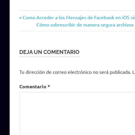
Microsoft
Entrada
Navegación
Como Acceder a los Mensajes de Facebook en iOS s
Windows
anterior:
Siguiente
Cómo sobrescribir de manera segura archivos
de
entrada:
entradas
DEJA UN COMENTARIO
Tu dirección de correo electrónico no será publicada.
L
Comentario
*