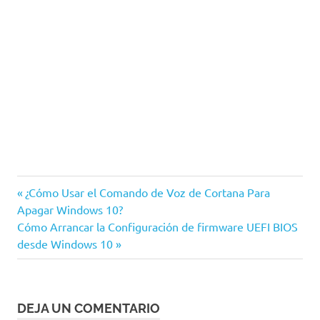
Linux
Entrada
Navegación
¿Cómo Usar el Comando de Voz de Cortana Para
Windows
anterior:
Apagar Windows 10?
de
Siguiente
Cómo Arrancar la Configuración de firmware UEFI BIOS
Windows
entrada:
desde Windows 10
10
entradas
DEJA UN COMENTARIO