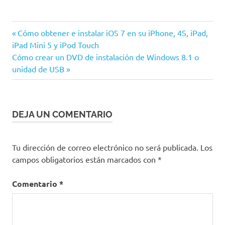
Windows
Entrada
Navegación
Cómo obtener e instalar iOS 7 en su iPhone, 4S, iPad,
8
anterior:
iPad Mini 5 y iPod Touch
de
Windows
Siguiente
Cómo crear un DVD de instalación de Windows 8.1 o
8.1
entrada:
unidad de USB
entradas
DEJA UN COMENTARIO
Tu dirección de correo electrónico no será publicada.
Los
campos obligatorios están marcados con
*
Comentario
*