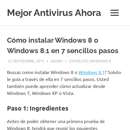
Saltar
al
Mejor Antivirus Ahora
MENÚ
contenido
Cómo instalar Windows 8 o
Windows 8.1 en 7 sencillos pasos
22 SEPTIEMBRE, 2013
ADMIN
CONSEJOS
,
WINDOWS 8
Buscas como instalar Windows 8 o
Windows 8.1
? Soluto
le guía a través de ella en 7 sencillos pasos. Usted
también puede aprender cómo actualizar desde
Windows 7, Windows XP o Vista.
Paso 1: Ingredientes
Antes de poder obtener una primera prueba de
Windows 8, tendrá que reunir los siguientes