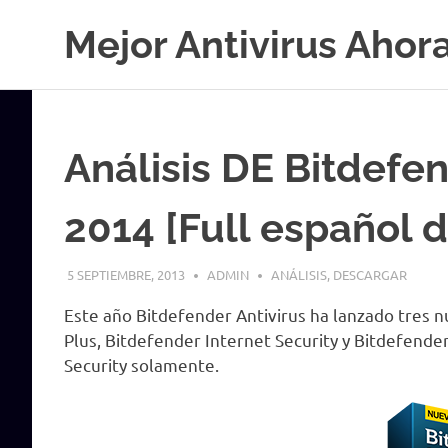
Saltar
Mejor Antivirus Ahor
al
contenido
Análisis DE Bitdefen
2014 [Full español 
5 SEPTIEMBRE, 2013
ADMIN
ANÁLISIS
,
DESCARGAR
Este año Bitdefender Antivirus ha lanzado tres 
Plus, Bitdefender Internet Security y Bitdefender
Security solamente.