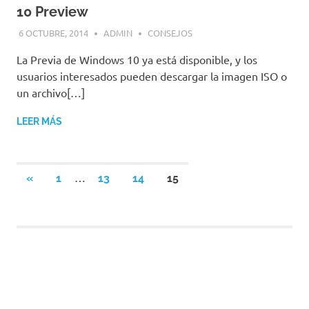
10 Preview
6 OCTUBRE, 2014
ADMIN
CONSEJOS
La Previa de Windows 10 ya está disponible, y los
usuarios interesados pueden descargar la imagen ISO o
un archivo[…]
LEER MÁS
Paginación
…
ENTRADAS
«
1
13
14
15
ANTERIORES
de
entradas