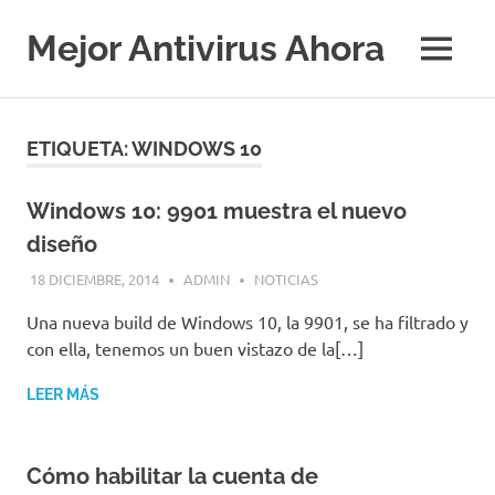
Saltar
al
Mejor Antivirus Ahora
MENÚ
contenido
ETIQUETA:
WINDOWS 10
Windows 10: 9901 muestra el nuevo
diseño
18 DICIEMBRE, 2014
ADMIN
NOTICIAS
Una nueva build de Windows 10, la 9901, se ha filtrado y
con ella, tenemos un buen vistazo de la[…]
LEER MÁS
Cómo habilitar la cuenta de